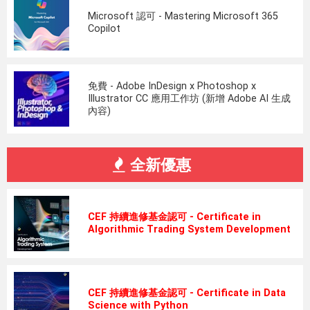
Microsoft 認可 - Mastering Microsoft 365
Copilot
免費 - Adobe InDesign x Photoshop x
Illustrator CC 應用工作坊 (新增 Adobe AI 生成
內容)
全新優惠
CEF 持續進修基金認可 - Certificate in
Algorithmic Trading System Development
CEF 持續進修基金認可 - Certificate in Data
Science with Python