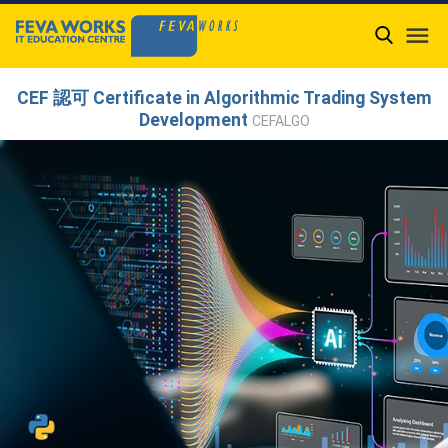

CEF 認可 Certificate in Algorithmic Trading System
Development
CEFALGO