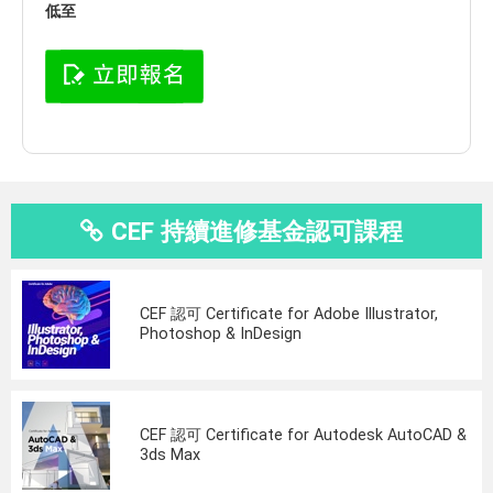
低至
CEF 持續進修基金認可課程
CEF 認可 Certificate for Adobe Illustrator,
Photoshop & InDesign
CEF 認可 Certificate for Autodesk AutoCAD &
3ds Max