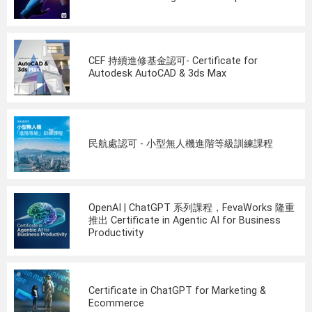
CEF 持續進修基金認可- Certificate for
Autodesk AutoCAD & 3ds Max
民航處認可 - 小型無人機進階等級訓練課程
OpenAI | ChatGPT 系列課程，FevaWorks 隆重
推出 Certificate in Agentic AI for Business
Productivity
Certificate in ChatGPT for Marketing &
Ecommerce