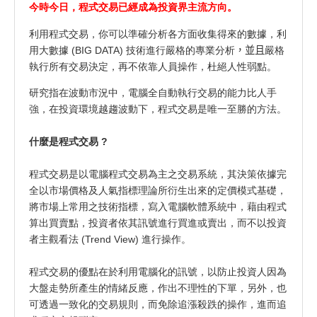
今時今日，程式交易已經成為投資界主流方向。
利用程式交易，你可以準確分析各方面收集得來的數據，利
用大數據 (BIG DATA) 技術進行嚴格的專業分析
，並且
嚴格
執行所有交易決定，再不依靠人員操作，杜絕人性弱點。
研究指在波動市況中，電腦全自動執行交易的能力比人手
強，在投資環境越趨波動下，程式交易是唯一至勝的方法。
什麼是程式交易 ?
程式交易是以電腦程式交易為主之交易系統，其決策依據完
全以市場價格及人氣指標理論所衍生出來的定價模式基礎，
將市場上常用之技術指標，寫入電腦軟體系統中，藉由程式
算出買賣點，投資者依其訊號進行買進或賣出，而不以投資
者主觀看法 (Trend View) 進行操作。
程式交易的優點在於利用電腦化的訊號，以防止投資人因為
大盤走勢所產生的情緒反應，作出不理性的下單，另外，也
可透過一致化的交易規則，而免除追漲殺跌的操作，進而追