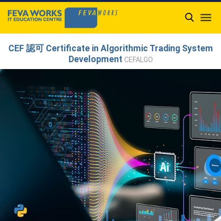

CEF 認可 Certificate in Algorithmic Trading System
Development
CEFALGO