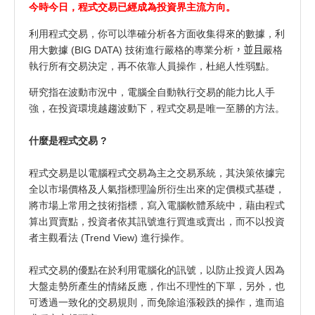
今時今日，程式交易已經成為投資界主流方向。
利用程式交易，你可以準確分析各方面收集得來的數據，利
用大數據 (BIG DATA) 技術進行嚴格的專業分析
，並且
嚴格
執行所有交易決定，再不依靠人員操作，杜絕人性弱點。
研究指在波動市況中，電腦全自動執行交易的能力比人手
強，在投資環境越趨波動下，程式交易是唯一至勝的方法。
什麼是程式交易 ?
程式交易是以電腦程式交易為主之交易系統，其決策依據完
全以市場價格及人氣指標理論所衍生出來的定價模式基礎，
將市場上常用之技術指標，寫入電腦軟體系統中，藉由程式
算出買賣點，投資者依其訊號進行買進或賣出，而不以投資
者主觀看法 (Trend View) 進行操作。
程式交易的優點在於利用電腦化的訊號，以防止投資人因為
大盤走勢所產生的情緒反應，作出不理性的下單，另外，也
可透過一致化的交易規則，而免除追漲殺跌的操作，進而追