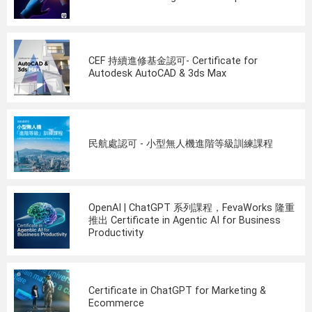
CEF 持續進修基金認可- Certificate for
Autodesk AutoCAD & 3ds Max
民航處認可 - 小型無人機進階等級訓練課程
OpenAI | ChatGPT 系列課程，FevaWorks 隆重
推出 Certificate in Agentic AI for Business
Productivity
Certificate in ChatGPT for Marketing &
Ecommerce