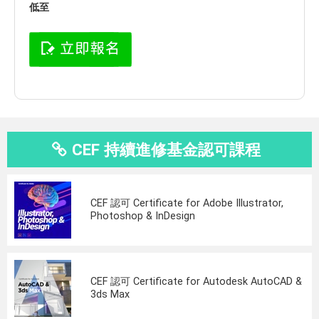
低至
CEF 持續進修基金認可課程
CEF 認可 Certificate for Adobe Illustrator,
Photoshop & InDesign
CEF 認可 Certificate for Autodesk AutoCAD &
3ds Max