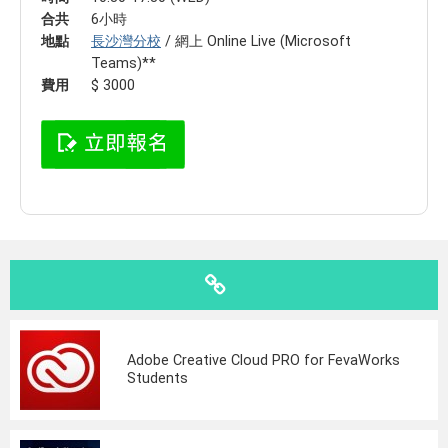
合共
6小時
地點
長沙灣分校
/ 網上 Online Live (Microsoft
Teams)**
費用
$ 3000
Adobe Creative Cloud PRO for FevaWorks
Students