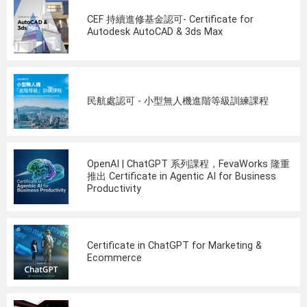
CEF 持續進修基金認可- Certificate for
Autodesk AutoCAD & 3ds Max
民航處認可 - 小型無人機進階等級訓練課程
OpenAI | ChatGPT 系列課程，FevaWorks 隆重
推出 Certificate in Agentic AI for Business
Productivity
Certificate in ChatGPT for Marketing &
Ecommerce