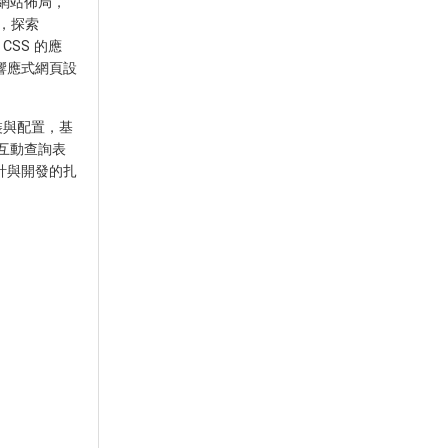
的網站佈局，
發，探索
CSS 的應
響應式網頁設
安裝與配置，基
發互動查詢表
計與開發的扎