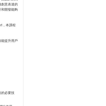
種創意表達的
計和開發能夠
pment，本課程
養能提升用戶
站的必要技