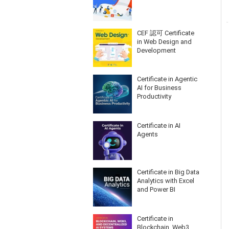
CEF 認可 Certificate
in Web Design and
Development
Certificate in Agentic
AI for Business
Productivity
Certificate in AI
Agents
Certificate in Big Data
Analytics with Excel
and Power BI
Certificate in
Blockchain, Web3,