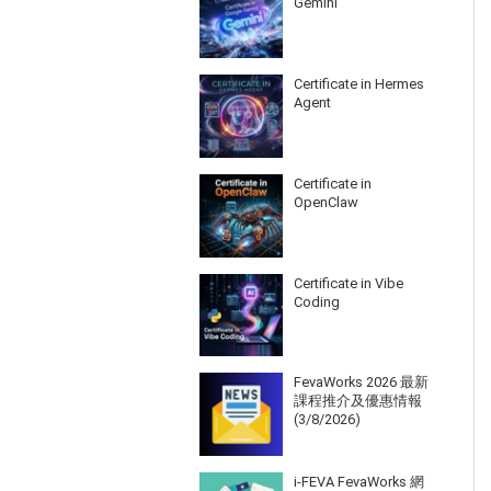
Gemini
Certificate in Hermes
Agent
Certificate in
OpenClaw
Certificate in Vibe
Coding
FevaWorks 2026 最新
課程推介及優惠情報
(3/8/2026)
i-FEVA FevaWorks 網