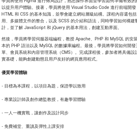
學員將使用 Figma 進行佈局設計，熟悉操作界面並學習如何準備有效
以提升用戶體驗。接著，學員將使用 Visual Studio Code 進行前端開
HTML 和 CSS 的基本知識，並學會建立網站層級結構。課程內容還包括 
用、多媒體文件的整合，以及 SCSS 的介紹和語法，同時學習如何構建
計，並了解 JavaScript 和 jQuery 的基本用法，創建互動界面。
然後，學員將學習伺服器端編程，教授 Apache、PHP 和 MySQL 的
本的 PHP 語法以及 MySQL 的數據庫編程。最後，學員將學習如何開
單、會員系統和內容管理系統（CMS）。完成課程後，參加者將具備設
實基礎，能夠創建動態且用戶友好的網頁應用程式。
優質學習體驗
- 目標為本課程，以項目為題，保證學以致用
- 專業設計師及創作總監教授，有趣學習體驗
- 一人一機實戰，讓創作及設計同步
- 免費補堂、重讀及彈性上課安排