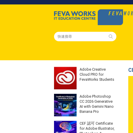
Adobe Creative
C
Cloud PRO for
FevaWorks Students
Adobe Photoshop
CC 2026 Generative
AI with Gemini Nano
Banana Pro
CEF 認可 Certificate
for Adobe Illustrator,