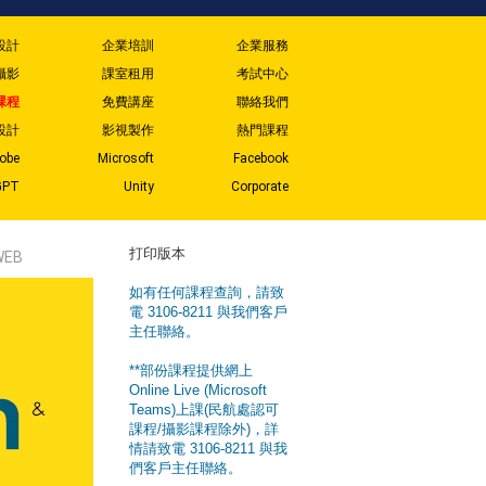
設計
企業培訓
企業服務
攝影
課室租用
考試中心
課程
免費講座
聯絡我們
設計
影視製作
熱門課程
obe
Microsoft
Facebook
GPT
Unity
Corporate
打印版本
WEB
如有任何課程查詢，請致
電 3106-8211 與我們客戶
主任聯絡。
**部份課程提供網上
Online Live (Microsoft
Teams)上課(民航處認可
課程/攝影課程除外)，詳
情請致電 3106-8211 與我
們客戶主任聯絡。