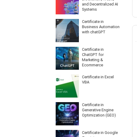
and Decentralized AI
Systems
Certificate in
Business Automation
with chatGPT
Certificate in
ChatGPT for
Marketing &
Ecommerce
Certificate in Excel
VBA
Certificate in
Generative Engine
Optimization (GEO)
Certificate in Google