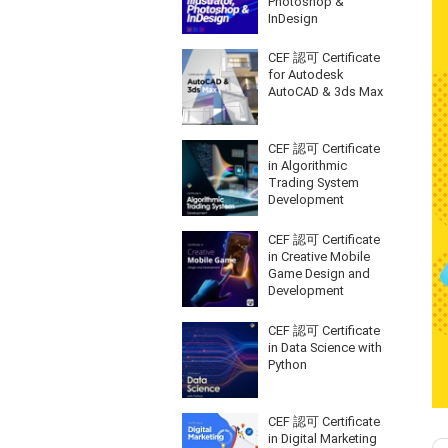
Photoshop &
InDesign
CEF 認可 Certificate
for Autodesk
AutoCAD & 3ds Max
CEF 認可 Certificate
in Algorithmic
Trading System
Development
CEF 認可 Certificate
in Creative Mobile
Game Design and
Development
CEF 認可 Certificate
in Data Science with
Python
CEF 認可 Certificate
in Digital Marketing