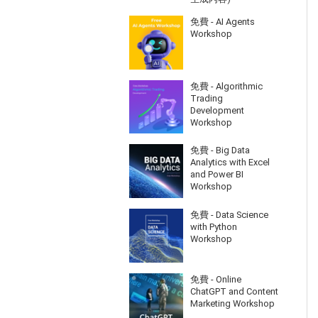
免費 - AI Agents
Workshop
免費 - Algorithmic
Trading
Development
Workshop
免費 - Big Data
Analytics with Excel
and Power BI
Workshop
免費 - Data Science
with Python
Workshop
免費 - Online
ChatGPT and Content
Marketing Workshop