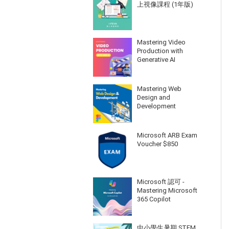
上視像課程 (1年版)
Mastering Video
Production with
Generative AI
Mastering Web
Design and
Development
Microsoft ARB Exam
Voucher $850
Microsoft 認可 -
Mastering Microsoft
365 Copilot
中小學生暑期 STEM