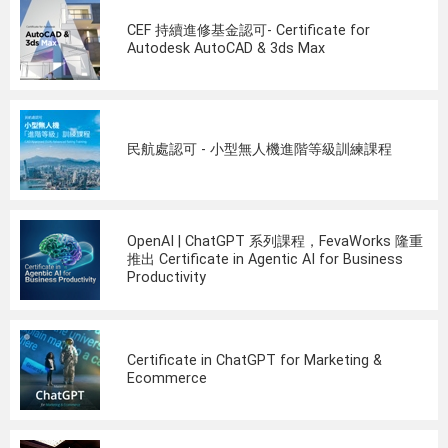
CEF 持續進修基金認可- Certificate for
Autodesk AutoCAD & 3ds Max
民航處認可 - 小型無人機進階等級訓練課程
OpenAI | ChatGPT 系列課程，FevaWorks 隆重
推出 Certificate in Agentic AI for Business
Productivity
Certificate in ChatGPT for Marketing &
Ecommerce