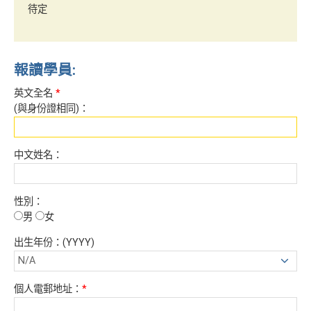
待定
報讀學員:
英文全名
*
(與身份證相同)：
中文姓名：
性別：
男
女
出生年份：(YYYY)
個人電郵地址：
*