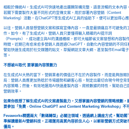
相較於傳統AI，生成式AI可快速地產出邏輯架構完整、語意流暢的文本內容
若閣下需要製作大量不同形式的宣傳文案，用於部署內容營銷（Content
Marketing）活動，在ChatGPT等生成式AI工具的協助下，便可以更加得心
以往，營銷人員發想營銷文案和撰寫宣傳內容，一直是最頭痛且不可避免的
作。如今，有了生成式AI，營銷人員只要懂得輸入精確的AI提示詞
（Prompts），成功建立與AI的溝通橋樑，即可大幅節省文案發想和內容製
時間。近期已有愈來愈多營銷人員透過ChatGPT，自動化內容營銷的不同任
譬如快速生成用於社交媒體的貼文、草擬網誌文章大綱、甚至製作Email電
等。
不想被AI取代 要掌握內容策劃力
在生成式AI大熱的當下，營銷業者的價值已不在於內容製作，而是能夠放眼
局：營銷人員應更加熟稔於市場趨勢和顧客心態，制定出最切合現今時空背
內容策略；然後，有效地運用AI快速產製內容、爬梳數據的特性，幫助自己
營銷效率。
如果你既想了解生成式AI的文案產製能力，又想掌握內容營銷的策略規劃，
要參加「免費 - Online ChatGPT and Content Marketing Workshop」
Fevaworks精選兩大「數碼轉型」必關注領域，透過網上講座方式，幫助閣
準解讀最新AI營銷科技，正確運用高質內容抓住人心，以嶄新營銷方式突破
僵局。