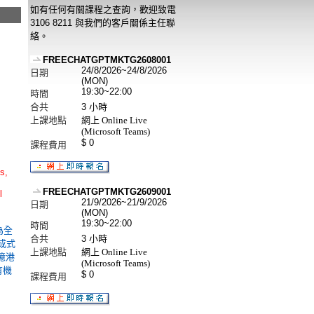
如有任何有關課程之查詢，歡迎致電
3106 8211 與我們的客戶關係主任聯
絡。
FREECHATGPTMKTG2608001
24/8/2026
~24/8/2026
日期
(MON)
19:30
~22:00
時間
合共
3
小時
上課地點
網上 Online Live
(Microsoft Teams)
$ 0
課程費用
s,
FREECHATGPTMKTG2609001
l
21/9/2026
~21/9/2026
日期
(MON)
19:30
~22:00
時間
望為全
合共
3
小時
生成式
上課地點
網上 Online Live
億港
(Microsoft Teams)
有機
$ 0
課程費用