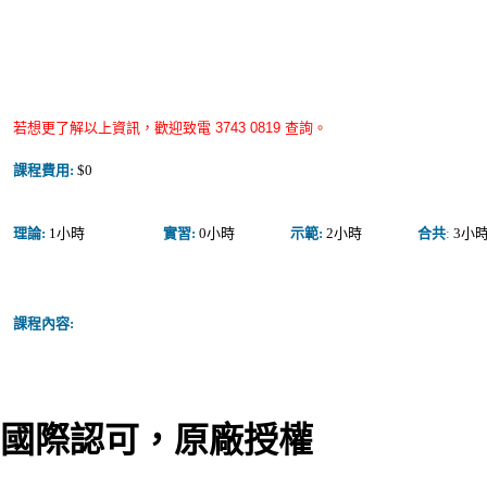
若想更了解以上資訊，歡迎致電 3743 0819 查詢。
課程費用:
$0
理論:
1小時
實習:
0小時
示範:
2小時
合共
:
3小
課程內容:
國際認可，原廠授權