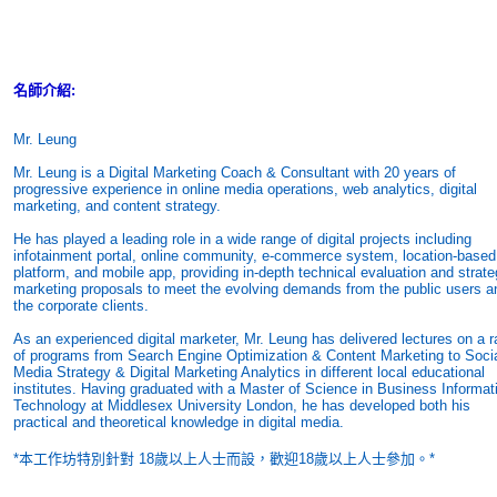
名師介紹:
Mr. Leung
Mr. Leung is a Digital Marketing Coach & Consultant with 20 years of
progressive experience in online media operations, web analytics, digital
marketing, and content strategy.
He has played a leading role in a wide range of digital projects including
infotainment portal, online community, e-commerce system, location-based
platform, and mobile app, providing in-depth technical evaluation and strate
marketing proposals to meet the evolving demands from the public users a
the corporate clients.
As an experienced digital marketer, Mr. Leung has delivered lectures on a 
of programs from Search Engine Optimization & Content Marketing to Soci
Media Strategy & Digital Marketing Analytics in different local educational
institutes. Having graduated with a Master of Science in Business Informat
Technology at Middlesex University London, he has developed both his
practical and theoretical knowledge in digital media.
*本工作坊特別針對 18歲以上人士而設，歡迎18歲以上人士參加。*