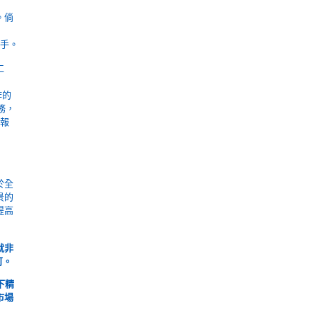
。倘
應手。
工
作的
務，
子報
於全
景的
提高
就非
不可。
下精
市場