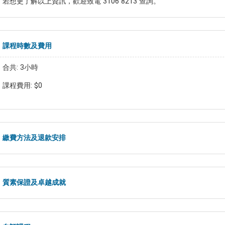
若想更了解以上資訊，歡迎致電 3106 8213 查詢。
課程時數及費用
合共: 3小時
課程費用: $0
繳費方法及退款安排
質素保證及卓越成就