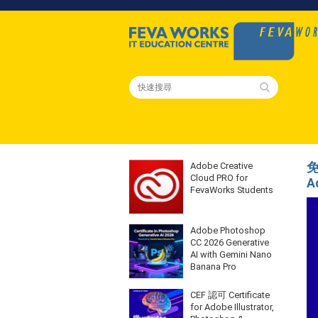
Adobe Creative
免
Cloud PRO for
A
FevaWorks Students
Adobe Photoshop
CC 2026 Generative
AI with Gemini Nano
Banana Pro
CEF 認可 Certificate
for Adobe Illustrator,