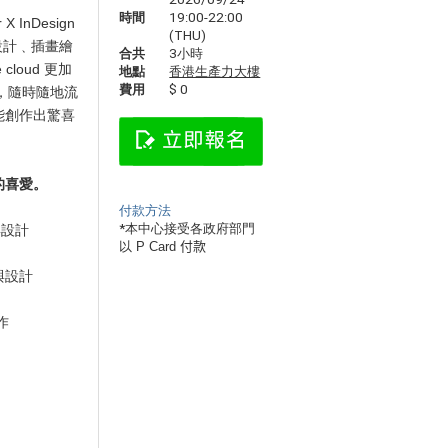
時間
19:00-22:00
 InDesign
(THU)
設計﹑插畫繪
合共
3小時
loud 更加
地點
香港生產力大樓
費用
$ 0
式，隨時隨地流
能創作出驚喜
師的喜愛。
付款方法
*
本中心接受各政府部門
與設計
以 P Card
付款
與設計
作