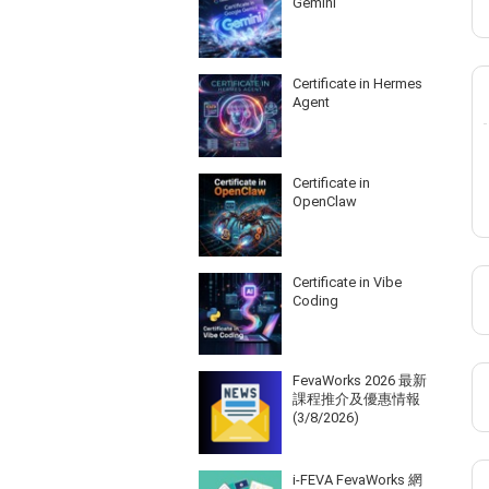
Gemini
Certificate in Hermes
Agent
Certificate in
OpenClaw
Certificate in Vibe
Coding
FevaWorks 2026 最新
課程推介及優惠情報
(3/8/2026)
i-FEVA FevaWorks 網