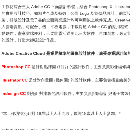
工作坊綜合三大 Adobe CC 平面設計軟體，結合 Photoshop X Illustrator X
的實用設計技巧。如相片合成及特效﹑公司 Logo 及宣傳品設計﹑網頁
製﹑排版設計及電子書的全面商業設計均可利用以上軟件完成。Creative c
入雲端賣點，可配合手機，平板電腦，下載對應 Adobe CC 的應用程
動創作，盡享雲端便利
，
只要能靈活運用此三大軟件，再加創意，必定
的設計，打造大師級設計作品。
Adobe Creative Cloud 是業界標準的圖像設計軟件，廣受專業設計
Photoshop CC
是針對點陣圖 (相片) 的設計軟件，主要負責影像編修
Illustrator CC
是針對向量圖 (幾何圖) 的設計軟件，主要負責插畫繪製
Indesign CC
則是針對排版的設計軟件，主要負責排版設計與電子書製
*本工作坊特別針對 18歲以上人士而設，歡迎18歲以上人士參加。*