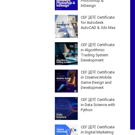
Photoshop &
InDesign
CEF 認可 Certificate
for Autodesk
AutoCAD & 3ds Max
CEF 認可 Certificate
in Algorithmic
Trading System
Development
CEF 認可 Certificate
in Creative Mobile
Game Design and
Development
CEF 認可 Certificate
in Data Science with
Python
CEF 認可 Certificate
in Digital Marketing