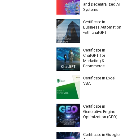
and Decentralized AI
Systems
Certificate in
Business Automation
with chatGPT
Certificate in
ChatGPT for
Marketing &
Ecommerce
Certificate in Excel
VBA
Certificate in
Generative Engine
Optimization (GEO)
Certificate in Google