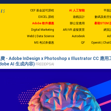
CEF 基金認可課程
AI 人工智能
平面
EXCEL 課程
遊戲設計
數碼及航空
Adobe 軟件優惠
辦公室應用
暑期STEM 
Digital Marketing
AR/VR 虛擬實景
網頁
Web3 | Data Science
Autodesk
Ad
MS 考試券優惠
QF
OpenAI | Chat
費 - Adobe InDesign x Photoshop x Illustrator CC
dobe AI 生成內容)
FREEIDPSAI