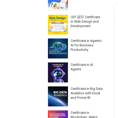
CEF 認可 Certificate
in Web Design and
Development
Certificate in Agentic
AI for Business
Productivity
Certificate in AI
Agents
Certificate in Big Data
Analytics with Excel
and Power BI
Certificate in
Blockchain, Web3,