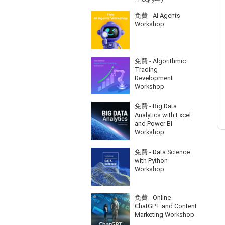
免費 - AI Agents
Workshop
免費 - Algorithmic
Trading
Development
Workshop
免費 - Big Data
Analytics with Excel
and Power BI
Workshop
免費 - Data Science
with Python
Workshop
免費 - Online
ChatGPT and Content
Marketing Workshop