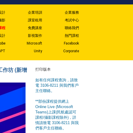
設計
企業培訓
企業服務
攝影
課室租用
考試中心
課程
免費講座
聯絡我們
設計
影視製作
熱門課程
obe
Microsoft
Facebook
GPT
Unity
Corporate
 應用工作坊 (新增
打印版本
如有任何課程查詢，請致
電 3106-8211 與我們客戶
主任聯絡。
**部份課程提供網上
Online Live (Microsoft
Teams)上課(民航處認可
課程/攝影課程除外)，詳
情請致電 3106-8211 與我
們客戶主任聯絡。