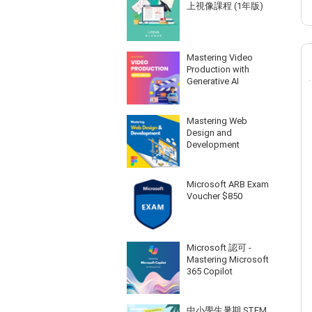
上視像課程 (1年版)
Mastering Video
Production with
Generative AI
Mastering Web
Design and
Development
Microsoft ARB Exam
Voucher $850
Microsoft 認可 -
Mastering Microsoft
365 Copilot
中小學生暑期 STEM