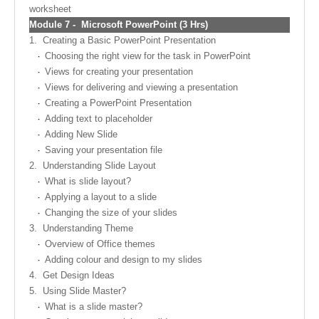
worksheet
Module
7 -
Microsoft PowerPoint (3 Hrs)
1.
Creating a Basic PowerPoint Presentation
Choosing the right view for the task in PowerPoint
Views for creating your presentation
Views for delivering and viewing a presentation
Creating a PowerPoint Presentation
Adding text to placeholder
Adding New Slide
Saving your presentation file
2.
Understanding Slide Layout
What is slide layout?
Applying a layout to a slide
Changing the size of your slides
3.
Understanding Theme
Overview of Office themes
Adding colour and design to my slides
4.
Get Design Ideas
5.
Using Slide Master?
What is a slide master?