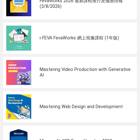
FevaWorks 2026 最新課程推介及優惠情報
(3/8/2026)
i-FEVA FevaWorks 網上視像課程 (1年版)
Mastering Video Production with Generative
AI
Mastering Web Design and Development