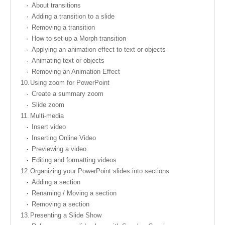
About transitions
Adding a transition to a slide
Removing a transition
How to set up a Morph transition
Applying an animation effect to text or objects
Animating text or objects
Removing an Animation Effect
10.
Using zoom for PowerPoint
Create a summary zoom
Slide zoom
11.
Multi-media
Insert video
Inserting Online Video
Previewing a video
Editing and formatting videos
12.
Organizing your PowerPoint slides into sections
Adding a section
Renaming / Moving a section
Removing a section
13.
Presenting a Slide Show