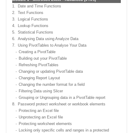
1.
Date and Time Functions
2.
Text Functions
3.
Logical Functions
4.
Lookup Functions
5.
Statistical Functions
6.
Analysing Data using Analyze Data
7.
Using PivotTables to Analyse Your Data
Creating a PivotTable
Building out your PivotTable
Refreshing PivotTables
Changing or updating PivotTable data
Changing Report Layout
Changing the number format for a field
Filtering Data using Slicer
Grouping or Ungrouping data in a PivotTable report
8.
Password protect worksheet or workbook elements
Protecting an Excel file
Unprotecting an Excel file
Protecting worksheet elements
Locking only specific cells and ranges in a protected