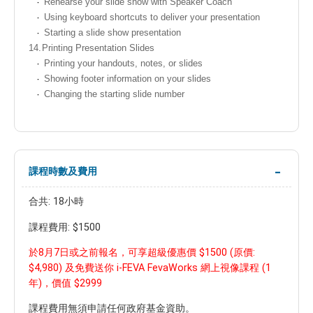
Rehearse your slide show with Speaker Coach
Using keyboard shortcuts to deliver your presentation
Starting a slide show presentation
14.
Printing Presentation Slides
Printing your handouts, notes, or slides
Showing footer information on your slides
Changing the starting slide number
課程時數及費用
合共: 18小時
課程費用: $1500
於8月7日或之前報名，可享超級優惠價 $1500 (原價:
$4,980) 及免費送你 i-FEVA FevaWorks 網上視像課程 (1
年)，價值 $2999
課程費用無須申請任何政府基金資助。