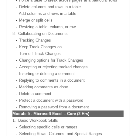
Force a table to break across pages at a particular rows
Delete columns and rows in a table
Add columns and rows in a table
Merge or split cells
Resizing a table, column, or row
8.
Collaborating on Documents
Tracking Changes
Keep Track Changes on
Turn off Track Changes
Changing options for Track Changes
Accepting or rejecting tracked changes
Inserting or deleting a comment
Replying to comments in a document
Marking comments as done
Delete a comment
Protect a document with a password
Removing a password from a document
Module
5 -
Microsoft Excel – Core (3 Hrs)
1.
Basic Workbook Skills
Selecting specific cells or ranges
Selecting Rows, Columns, and Special Ranges