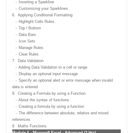
Inserting a Sparkline
Customizing your Sparklines
6.
Applying Conditional Formatting
Highlight Cells Rules
Top / Bottom
Data Bars
Icon Sets
Manage Rules
Clear Rules
7.
Data Validation
Adding Data Validation to a cell or range
Display an optional input message
Specify an optional alert or error message when invalid
data is entered
8.
Creating a Formula by using a Function
About the syntax of functions
Creating a formula by using a function
The difference between absolute, relative and mixed
references
9.
Maths Functions
Module 6
-
Microsoft Excel - Advanced (3 Hrs)