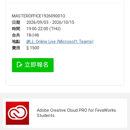
MASTEROFFICE192609001O
日期
2026/09/03 - 2026/10/15
時間
19:00-22:00 (THU)
合共
18小時
地點
網上 Online Live (Microsoft Teams)
費用
$ 1500
Adobe Creative Cloud PRO for FevaWorks
Students