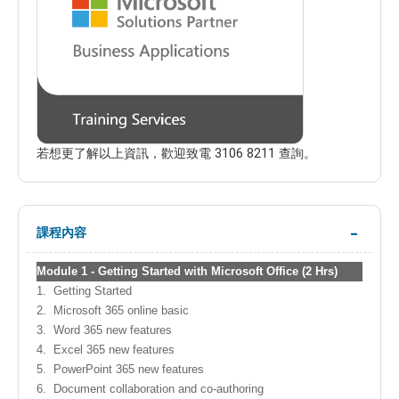
若想更了解以上資訊，歡迎致電 3106 8211 查詢。
課程內容
Module
1 -
Getting Started with Microsoft Office (2 Hrs)
1.
Getting Started
2.
Microsoft 365 online basic
3.
Word 365 new features
4.
Excel 365 new features
5.
PowerPoint 365 new features
6.
Document collaboration and co-authoring