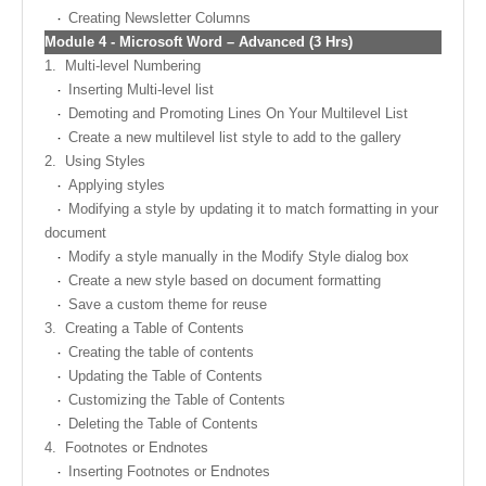
Creating Newsletter Columns
Module
4 -
Microsoft Word – Advanced (3 Hrs)
1.
Multi-level Numbering
Inserting Multi-level list
Demoting and Promoting Lines On Your Multilevel List
Create a new multilevel list style to add to the gallery
2.
Using Styles
Applying styles
Modifying a style by updating it to match formatting in your
document
Modify a style manually in the Modify Style dialog box
Create a new style based on document formatting
Save a custom theme for reuse
3.
Creating a Table of Contents
Creating the table of contents
Updating the Table of Contents
Customizing the Table of Contents
Deleting the Table of Contents
4.
Footnotes or Endnotes
Inserting Footnotes or Endnotes