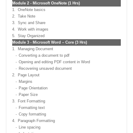
Module
2 -
Microsoft OneNote (1 Hrs)
1.
OneNote basics
2.
Take Note
3.
Sync and Share
4.
Work with images
5.
Stay Organized
Module
3 -
Microsoft Word – Core (3 Hrs)
1.
Managing Document
Converting a document to pdf
Opening and editing PDF content in Word
Recovering unsaved document
2.
Page Layout
Margins
Page Orientation
Paper Size
3.
Font Formatting
Formatting text
Copy formatting
4.
Paragraph Formatting
Line spacing